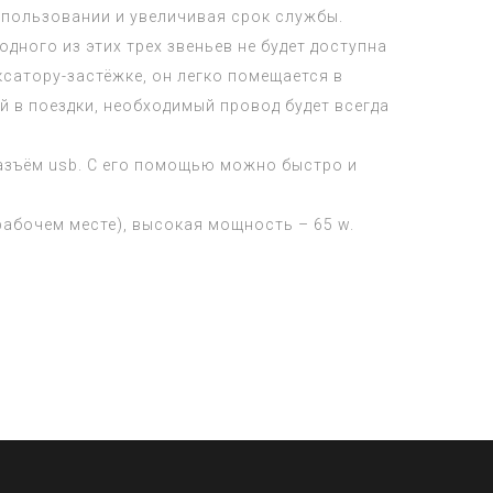
спользовании и увеличивая срок службы.
дного из этих трех звеньев не будет доступна
сатору-застёжке, он легко помещается в
ой в поездки, необходимый провод будет всегда
разъём usb. С его помощью можно быстро и
рабочем месте), высокая мощность – 65 w.