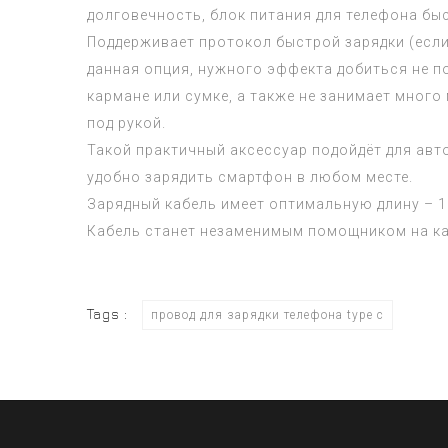
долговечность, блок питания для телефона бы
Поддерживает протокол быстрой зарядки (если 
данная опция, нужного эффекта добиться не п
кармане или сумке, а также не занимает много 
под рукой.
Такой практичный аксессуар подойдёт для авт
удобно зарядить смартфон в любом месте.
Зарядный кабель имеет оптимальную длину – 1
Кабель станет незаменимым помощником на ка
Tags :
провод для зарядки телефона type c