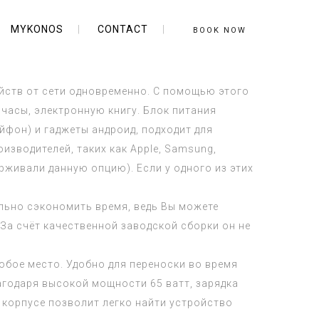
MYKONOS
CONTACT
BOOK NOW
ойств от сети одновременно. С помощью этого
 часы, электронную книгу. Блок питания
йфон) и гаджеты андроид, подходит для
зводителей, таких как Apple, Samsung,
ерживали данную опцию). Если у одного из этих
ельно сэкономить время, ведь Вы можете
За счёт качественной заводской сборки он не
юбое место. Удобно для переноски во время
лагодаря высокой мощности 65 ватт,
зарядка
 корпусе позволит легко найти устройство