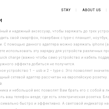
STAY
ABOUT US
м
бный и надежный аксессуар, чтобы заряжать до трех устр
ить свой смартфон, повербанк с type-c планшет, ноутбук,
ки. С помощью данного адаптера можно заряжать iphone (а
е использовать эту зарядку для устройств различных прои
quick charge (важно чтобы само устройство и кабель подд
 нужного эффекта добиться не получится.
е устройство 1 – usb и 2 – type с. Это позволяет значит
щный сетевой адаптер рассчитан на европейскую розетку. 
й.
ника и небольшой вес позволят Вам брать его с собой в л
ть ваш телефон везде, где есть электрическая розетка. Б
симально быстро и эффективно. А световой индикатор на