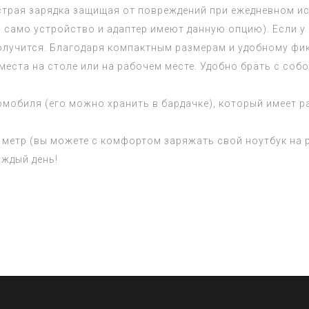
страя зарядка защищая от повреждений при ежедневном и
само устройство и адаптер имеют данную опцию). Если у о
олучится. Благодаря компактным размерам и удобному фик
места на столе или на рабочем месте. Удобно брать с соб
омобиля (его можно хранить в бардачке), который имеет 
 метр (вы можете с комфортом заряжать свой ноутбук на 
ждый день!