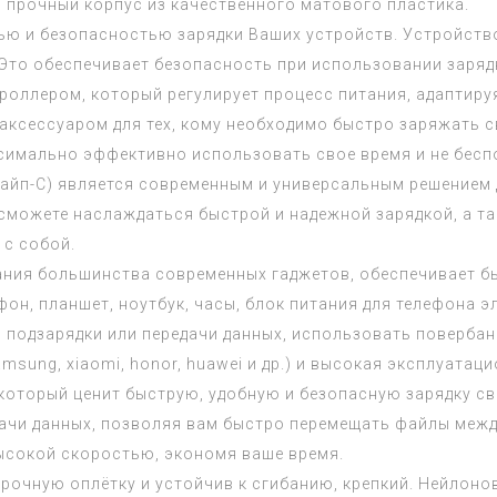
, прочный корпус из качественного матового пластика.
ью и безопасностью зарядки Ваших устройств. Устройств
. Это обеспечивает безопасность при использовании заря
оллером, который регулирует процесс питания, адаптируя
аксессуаром для тех, кому необходимо быстро заряжать св
имально эффективно использовать свое время и не беспо
(Тайп-С) является современным и универсальным решением 
сможете наслаждаться быстрой и надежной зарядкой, а та
 с собой.
тания большинства современных гаджетов, обеспечивает бы
н, планшет, ноутбук, часы, блок питания для телефона э
 подзарядки или передачи данных, использовать повербан
msung, xiaomi, honor, huawei и др.) и высокая эксплуата
оторый ценит быструю, удобную и безопасную зарядку св
ачи данных, позволяя вам быстро перемещать файлы межд
высокой скоростью, экономя ваше время.
рочную оплётку и устойчив к сгибанию, крепкий. Нейлоно