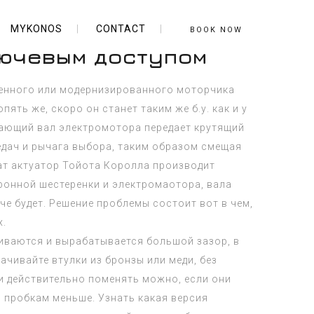
MYKONOS
CONTACT
BOOK NOW
лючевым доступом
иленного или модернизированного моторчика
ять же, скоро он станет таким же б.у. как и у
щающий вал электромотора передает крутящий
едач и рычага выбора, таким образом смещая
тат актуатор Тойота Королла производит
оронной шестеренки и электромаотора, вала
че будет. Решение проблемы состоит вот в чем,
х.
шиваются и вырабатывается большой зазор, в
чивайте втулки из бронзы или меди, без
ки действительно поменять можно, если они
о пробкам меньше. Узнать какая версия