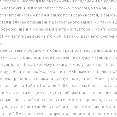
образом, необходимо снять нижний бардачок и на корпус
настройки в иммобилайзере таким образом, что новый – к
сли механический ключ в замке проворачивается, а замок 
тся в случае открывания центрального замка. «С такими
 проворачивания механизма внутри актуатора и мозги кор
1 мм затягиваем моментом 60 Нм гайку верхнего креплен
м.
ивается таким образом чтобы он располагался максимальн
ем шток в максимальное положение наружу и «заворот» дел
 regards to
https://skodakey.ru/karoq/
kindly pay a visit to o
нему добраться необходимо снять АКБ вместе с площадкой,
иваем три болта и снимаем нужную нам деталь. Напишу си
сцепления на Тойоте Королле 2008 года. Тем более, когд
номит деньги и еще чуть-чуть приблизит вас к познанию а
 один раз вы наберётесь опыта и сможете производить все
 узнать свой автомобиль по ближе, при этом сэкономит ва
д ключ”. Вот и все, хотел поделиться своим опытом, может