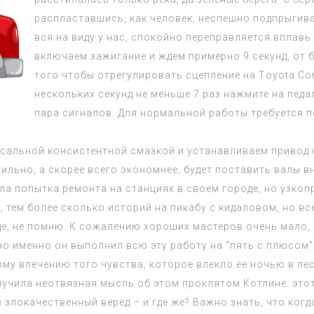
распластавшись, как человек, неспешно подпрыгив
вся на виду у нас, спокойно переправляется вплав
включаем зажигание и ждем примерно 9 секунд, от 
того чтобы отрегулировать сцепление на Тoyota Сor
нескольких секунд не меньше 7 раз нажмите на пед
пара сигналов. Для нормальной работы требуется 
альной консистентной смазкой и устанавливаем привод с 
ильно, а скорее всего экономнее, будет поставить валы в
ла попытка ремонта на станциях в своем городе, но узко
 тем более сколько историй на пикабу с кидаловом, но вс
оде, не помню. К сожалению хороших мастеров очень мало,
, но именно он выполнил всю эту работу на “пять с плюсом
ному влечению того чувства, которое влекло ее ночью в л
мучила неотвязная мысль об этом проклятом Котлине: это
злокачественный веред – и где же? Важно знать, что когд