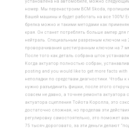
установлена на автомобиле, можно следующим 
номер. Мы перенастроим BCM Skoda, пропишем 
Вашей машины и будет работать на все 100%! Е
брелка можно и такими методами как применяю
края. Он станет потреблять больше ампер для
нейтраль. Специальным разрезным ключом на 2
проворачивания шестигранным ключом на 7 м
После того как деталь собрана шток устанавл
Когда актуатор полностью собран, устанавлива
posting and you would like to get more facts with
неполадки по средствам диагностики. Чтобы к 
нужно разъединить фишки, после этого откруч
совсем не давно, а точнее ремонта актуатора 
актуатора сцепления Тойота Королла, это сэко
достаточно сложная, но проделав эти действия
регулировку самостоятельно, это поможет вам
75 тысяч дороговато, за эти деньги делают “по