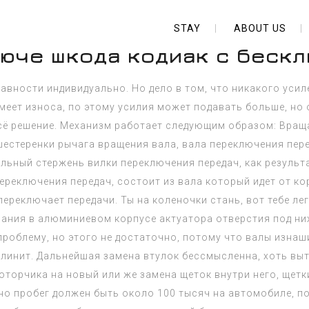
STAY
ABOUT US
люче шкода кодиак с беск
авности индивидуально. Но дело в том, что никакого ус
еет износа, по этому усилия может подавать больше, но оп
 всё решение. Механизм работает следующим образом: Вра
шестеренки рычага вращения вала, вала переключения пер
иальный стержень вилки переключения передач, как резуль
ереключения передач, состоит из вала который идет от к
ереключает передачи. Ты на коленочки стань, вот тебе лег
вания в алюминиевом корпусе актуатора отверстия под ни
проблему, но этого не достаточно, потому что валы изна
линит. Дальнейшая замена втулок бессмысленна, хоть выта
оторчика на новый или же замена щеток внутри него, щет
но пробег должен быть около 100 тысяч на автомобиле, п