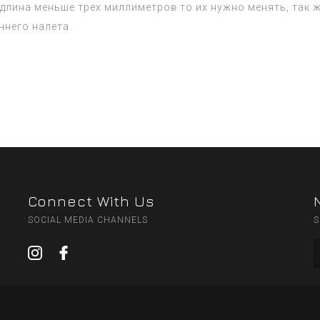
 длина меньше трех миллиметров то их нужно менять, так 
ннего налета.
Connect With Us
SOCIAL MEDIA CHANNELS
S