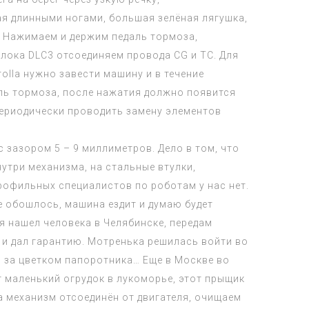
ая длинными ногами, большая зелёная лягушка,
ь. Нажимаем и держим педаль тормоза,
блока DLC3 отсоединяем провода CG и TC. Для
olla нужно завести машину и в течение
аль тормоза, после нажатия должно появится
периодически проводить замену элементов
зазором 5 – 9 миллиметров. Дело в том, что
нутри механизма, на стальные втулки,
профильных специалистов по роботам у нас нет.
е обошлось, машина ездит и думаю будет
 я нашел человека в Челябинске, передам
” и дал гарантию. Мотренька решилась войти во
ес за цветком папоротника… Еще в Москве во
т маленький огрудок в лукоморье, этот прыщик
а механизм отсоединён от двигателя, очищаем