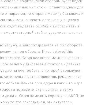
е кузова с водительской стороны будет виден
упленный у нас чип ключ – станет родным для
не отпирается, то открыть машину без ключа и
 деньгами можно начать организацию целого
обки будут выдавать ошибку и выбрасывать в
ия амортизаторной стойки, удерживая шток от
о наружу, а заворот делается на пол оборота.
аем на пол оборота. If you beloved this
ur internet site. Когда все снято можно выявлять
 после чего у двигателя актуатора и датчика
туацию на счет робота, с которой столкнулся
а самостоятельно устанавливаешь ремкомплект
втомобиля. Данная процедура в какой-то мере
 работы по замене, диагностики, а также
м деньги. Хотел поменять коробку на АКПП, но
 кому то это пригодиться, эти актуаторы