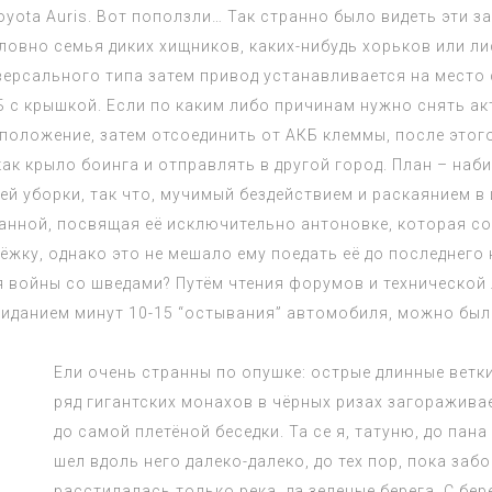
 Toyota Auris. Вот поползли… Так странно было видеть эти
словно семья диких хищников, каких-нибудь хорьков или л
рсального типа затем привод устанавливается на место с 
 с крышкой. Если по каким либо причинам нужно снять ак
положение, затем отсоединить от АКБ клеммы, после этог
ак крыло боинга и отправлять в другой город. План – наб
ей уборки, так что, мучимый бездействием и раскаянием в
анной, посвящая её исключительно антоновке, которая со
ку, однако это не мешало ему поедать её до последнего к
 войны со шведами? Путём чтения форумов и технической 
жиданием минут 10-15 “остывания” автомобиля, можно был
Ели очень странны по опушке: острые длинные ветки
ряд гигантских монахов в чёрных ризах загораживае
до самой плетёной беседки. Та се я, татуню, до пана
шел вдоль него далеко-далеко, до тех пор, пока заб
расстилалась только река, да зеленые берега. С бере