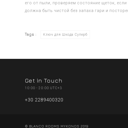
его от пыли, проверяем состояние щеток, если
должна быть чистой без запаха гари и посторе
Tags :
Ключ для Шкода Суперб
Get in Touch
10:00 - 20:00 UTC+3
+30 2289400320
© BLANCO ROOMS MYKONOS 2019