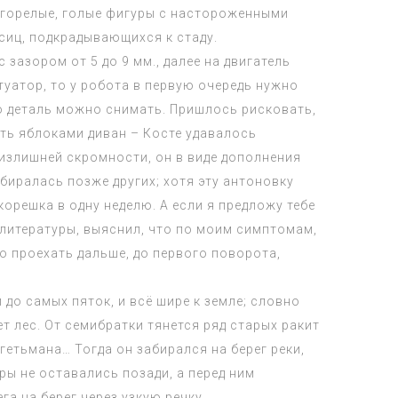
 загорелые, голые фигуры с настороженными
исиц, подкрадывающихся к стаду.
зазором от 5 до 9 мм., далее на двигатель
туатор, то у робота в первую очередь нужно
о деталь можно снимать. Пришлось рисковать,
ить яблоками диван – Косте удавалось
 излишней скромности, он в виде дополнения
биралась позже других; хотя эту антоновку
орешка в одну неделю. А если я предложу тебе
литературы, выяснил, что по моим симптомам,
о проехать дальше, до первого поворота,
 до самых пяток, и всё шире к земле; словно
т лес. От семибратки тянется ряд старых ракит
 гетьмана… Тогда он забирался на берег реки,
оры не оставались позади, а перед ним
га на берег через узкую речку,