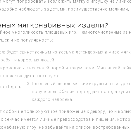
и могут попробовать возложить мягкую игрушку на личико 
адобно наблюдать за детьми, преимущественно мелкими, в
нных мягконабивных изделий
йное многоликость плюшевых игр. Немногочисленные из н
шек и их популярность:
аж будет единственным из весьма легендарных в мире мягк
ребят и взрослых людей.
ировались с весенней порой и триумфами. Мягенький зай
положение духа в коттедже.
Плюшевый щенок: мягкие игрушки в фигуре 
популярны. Обилие пород дает повода купит
каждого человека.
 собой не только уютное приложение к декору, но и колыб
 них сейчас имеется личные превосходства и лишения, кот
конабивную игру, не забывайте на список востребованных