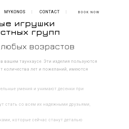
MYKONOS
CONTACT
BOOK NOW
вые игрушки
астных групп
я любых возрастов
в вашем таунхаусе. Эти изделия пользуются
т количества лет и пожеланий, имеются
тельные умения и унимают десенки при
т стать со всем их надежными друзьями,
ами, которые сейчас станут деталью