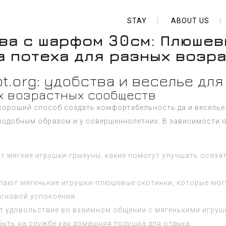
STAY
ABOUT US
ва с шарфом 30см: Плюше
а потеха для разных возр
t.org: удобства и веселье дл
х возрастных сообществ
хороший способ создать комфортабельность да и веселье 
подобным образом и у совершеннолетних. В зависимости о
т мягкие игрушки-грызуны, какие помогут улучшать осяза
ают мягенькие игрушки-плюшевые скотинки, которые могу
сновой успокоения.
т удовольствие во взаимном общении с мягенькими игрушк
быть на службе как домашняя подушка для отдыха.