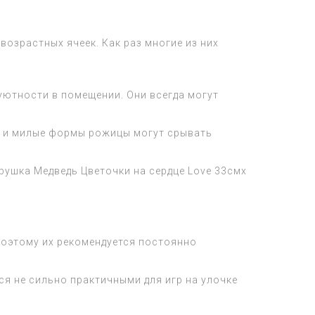
озрастных ячеек. Как раз многие из них
уютности в помещении. Они всегда могут
ть и милые формы рожицы могут срывать
рушка Медведь Цветочки на сердце Love 33см
х
поэтому их рекомендуется постоянно
ся не сильно практичными для игр на улочке