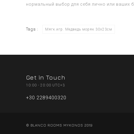
нормальный выбор для себя лично или ваших б
Tags :
Мягк.игр. Медведь моряк 30х23см
Get in Touch
10:00 - 20:00 UTC+3
+30 2289400320
© BLANCO ROOMS MYKONOS 2019