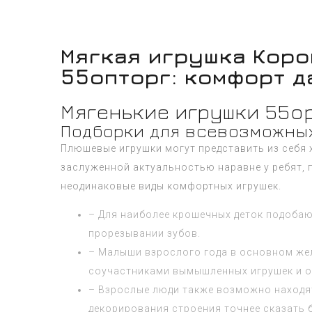
Мягкая игрушка Коро
55опторг: комфорт д
Мягенькие игрушки 55op
Подборки для всевозможны
Плюшевые игрушки могут представить из себя 
заслуженной актуальностью наравне у ребят, 
неодинаковые виды комфортных игрушек.
– Для наиболее крошечных деток подобаю
прорезывании зубов.
– Малыши взрослого года в основном жел
соучастниками вымышленных игрушек и о
– Взрослые люди также возможно находя
декорирования строения точнее сказать 