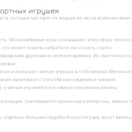
ортных игрушек
ств, которые мастерят их модных из числа всевозможных в
сть. Мягконабивные игры основывают атмосферу тепла и 
 что может помочь набраться сил и снять стресс.
безвредными дружками в нелегкие времена. Их смягченнос
доровых.
бятня используют мягкие игрушки в собственных
Мягкая иг
ванию креативного способа рассуждения и поверия.
, у мягких игр имеются и немногочисленные изъяны:
й реакции. Скапливается пылиночка и аллергены, именно 
, отдельно большие неудобной конституция, могут являть