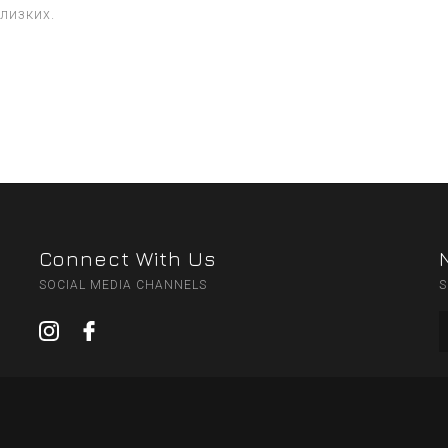
лизких.
Connect With Us
SOCIAL MEDIA CHANNELS
S