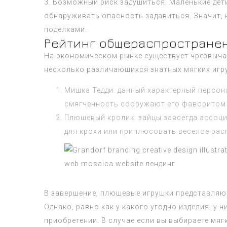
3. Возможный риск задушиться. Маленькие дет
обнаруживать опасность задавиться. Значит, н
поделками.
Рейтинг общераспростране
На экономическом рынке существует чрезвыча
несколько различающихся знатных мягких игру
Мишка Тедди: данный характерный персон
смягченность сооружают его фаворитом 
Плюшевый кролик: зайцы завсегда ассоци
для крохи или приплюсовать веселое рас
В завершение, плюшевые игрушки представляют
Однако, равно как у какого угодно изделия, у
приобретении. В случае если вы выбираете мяг