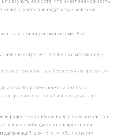
или всунуть ее в уста, что имеет возможность
 каких случаях они ведут игру с мягкими
их стали полноценными хитами. Вот
онабивных игрушек. Его личный милый вид и
ка сумеет становиться безупречным презентом
пушистых дворняжек каждый раз были
ь прекрасного мягконабивного друга для
ель радости и успокоенья для всех возрастов.
орые сейчас необходимо исследовать при
 модификаций, для того, чтобы провести