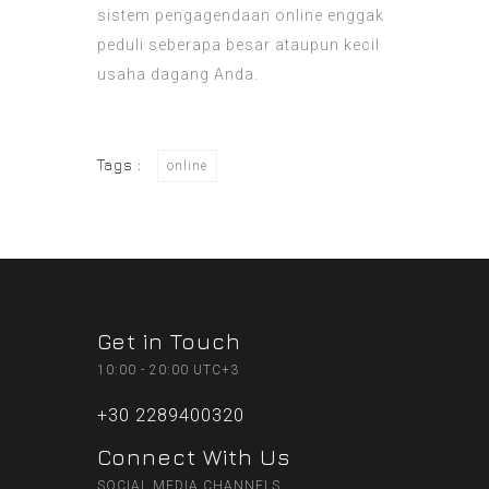
sistem pengagendaan online enggak
peduli seberapa besar ataupun kecil
usaha dagang Anda.
Tags :
online
Get in Touch
10:00 - 20:00 UTC+3
+30 2289400320
Connect With Us
SOCIAL MEDIA CHANNELS