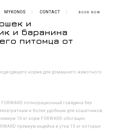
MYKONOS
CONTACT
BOOK NOW
ошек и
ик и баранина
его питомца от
 подходящего корма для домашнего животного
ек FORWARD полнорационный говядина без
емязатратным и более удобным для кошатников.
ремиум 10 кг
корм FORWARD обогащен
RWARD премиум индейка и утка 10 кг которые