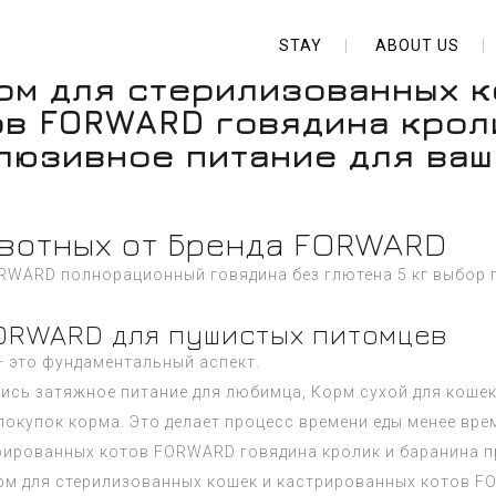
STAY
ABOUT US
орм для стерилизованных к
в FORWARD говядина крол
клюзивное питание для ваш
ивотных от Бренда FORWARD
ORWARD полнорационный говядина без глютена 5 кг выбор
FORWARD для пушистых питомцев
 это фундаментальный аспект.
тись затяжное питание для любимца, Корм сухой для кош
покупок корма. Это делает процесс времени еды менее вр
рированных котов FORWARD говядина кролик и баранина п
м для стерилизованных кошек и кастрированных котов FO