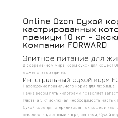
Online Ozon Сухой к
кастрированных кото
премиум 10 кг – Экс
Компании FORWARD
Элитное питание для ж
В современном мире, Корм сухой для кошек F
может стать задачей.
Интегральный сухой корм 
Нахождение правильного корма для любимца —
Пачка весом пять килограмм позволяет запас
глютена 5 кг исключая необходимость частых 
Сухой корм для стерилизованных кошек и каст
высокостандартными ингредиентами, Сухой кор