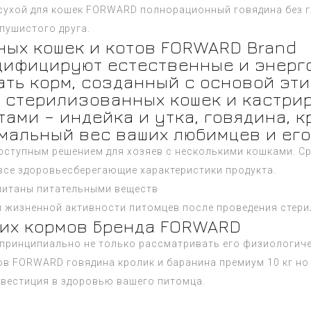
ухой для кошек FORWARD полнорационный говядина без г
пушистого друга.
ных кошек и котов FORWARD Brand
ифицируют естественные и энерго
ть корм, созданный с основой эти
я стерилизованных кошек и кастри
ми – индейка и утка, говядина, к
мальный вес ваших любимцев и его
оступным решением для хозяев с несколькими кошками. С
 все здоровьесберегающие характеристики продукта.
питаны питательными веществ
и жизненной активности питомцев после проведения стери
хих кормов Бренда FORWARD
принципиально не только рассматривать его физиологиче
в FORWARD говядина кролик и баранина премиум 10 кг но 
вестиция в здоровью вашего питомца.