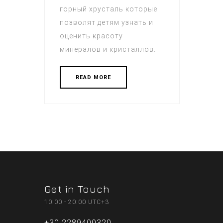
горный хрусталь которые
позволят детям узнать и
оценить красоту
минералов и кристаллов.
READ MORE
Get in Touch
10:00 - 20:00 UTC+3
+30 2289400320