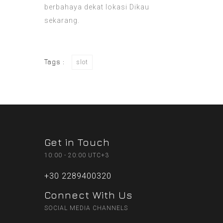
berbahaya dekat lokasi Dikau
sekarang.
Tags :
slot
Get in Touch
10:00 - 20:00 UTC+3
+30 2289400320
Connect With Us
SOCIAL MEDIA CHANNELS