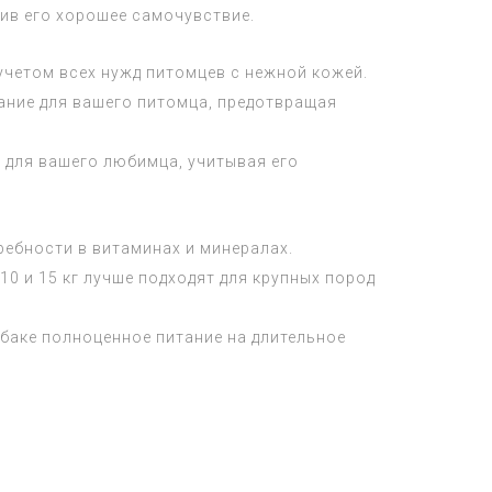
ив его хорошее самочувствие.
учетом всех нужд питомцев с нежной кожей.
ние для вашего питомца, предотвращая
т для вашего любимца, учитывая его
ребности в витаминах и минералах.
10 и 15 кг лучше подходят для крупных пород
обаке полноценное питание на длительное