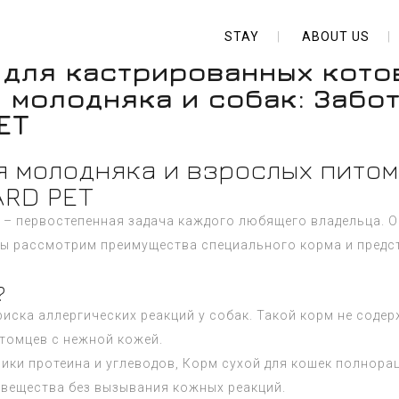
STAY
ABOUT US
 для кастрированных кото
 молодняка и собак: Забо
ET
я молодняка и взрослых питом
ARD PET
 – первостепенная задача каждого любящего владельца. О
 мы рассмотрим преимущества специального корма и пред
?
иска аллергических реакций у собак. Такой корм не содер
томцев с нежной кожей.
ики протеина и углеводов, Корм сухой для кошек полнор
 вещества без вызывания кожных реакций.