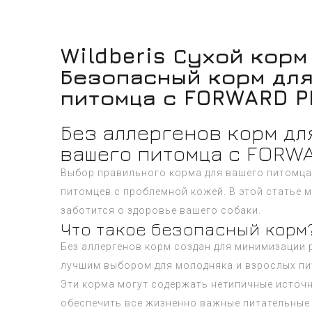
Wildberis Сухой корм
Безопасный корм для
питомца с FORWARD P
Без аллергенов корм дл
вашего питомца с FORW
Выбор правильного корма для вашего питомца
питомцев с проблемной кожей. В этой статье
заботится о здоровье вашего собаки.
Что такое безопасный корм
Без аллергенов корм создан для минимизации р
лучшим выбором для молодняка и взрослых пи
Эти корма могут содержать нетипичные источн
обеспечить все жизненно важные питательные