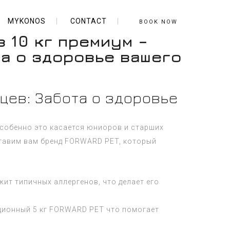
MYKONOS
CONTACT
BOOK NOW
в 10 кг премиум –
та о здоровье вашего
цев: Забота о здоровье
собенно это касается юниоров и старших
ставим вам бренд FORWARD PET, который
жит типичных аллергенов, что делает его
ационный 5 кг FORWARD PET что помогает